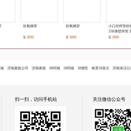
匣
吹氧钢管
吹氧钢管
小口径焊管价格
35B薄壁焊管 
焊管
3800
3800
3800
同城
济南家政公司
济南家政
88同城
58同城
58便民
铭竟58保洁
济南保洁公
扫一扫，访问手机站
关注微信公众号