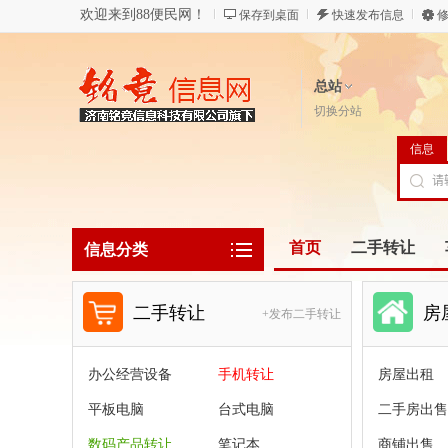
欢迎来到88便民网！
保存到桌面
快速发布信息
修
总站
切换分站
信息
首页
二手转让
信息分类
二手转让
房
+发布二手转让
办公经营设备
手机转让
房屋出租
平板电脑
台式电脑
二手房出售
数码产品转让
笔记本
商铺出售