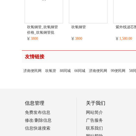
吹氧钢管_吹氧钢管
吹氧钢管
紫外线滤芯
价格_吹氧钢管批
发/采购
3800
3800
1,580.00
友情链接
济南便民网
吹氧管
88同城
66同城
济南便民网
99便民网
58
信息管理
关于我们
免费发布信息
网站简介
修改/删除信息
广告服务
信息快速搜索
联系我们