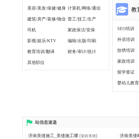
美容/美发/保健/健身
计算机/网络/通信
教
建筑/房产/装修/物业
普工/技工/生产
SEO培训
司机
家政保洁/安保
外语培训
影视/娱乐/KTV
编辑/出版/印刷
纹绣培训
教育培训/翻译
财务/审计/统计
家政培训
其他职位
留学签证
婴幼儿教育
站信息速递
济南美缝施工_美缝施工哪
[
]
济南美缝
瓷砖美缝