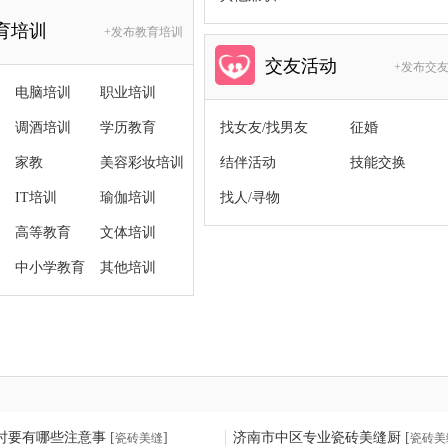
育培训
+发布教育培训
交友活动
+发布交
电脑培训
职业培训
调酒培训
学历教育
找女友/找男友
征婚
家教
美容彩妆培训
结伴活动
技能交换
IT培训
瑜伽培训
找人/寻物
高等教育
文体培训
中小学教育
其他培训
时要有哪些注意事
[
]
济南市中区专业瓷砖美缝厨
[
瓷砖美缝
瓷砖美