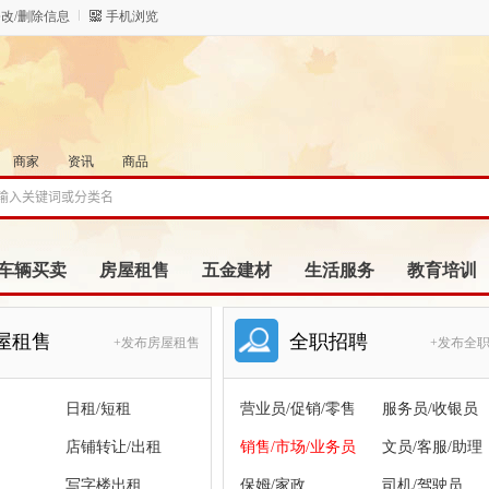
改/删除信息
手机浏览
商家
资讯
商品
车辆买卖
房屋租售
五金建材
生活服务
教育培训
屋租售
全职招聘
+发布房屋租售
+发布全
日租/短租
营业员/促销/零售
服务员/收银员
店铺转让/出租
销售/市场/业务员
文员/客服/助理
写字楼出租
保姆/家政
司机/驾驶员