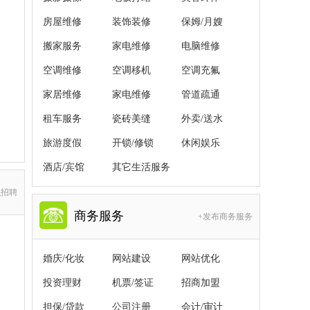
房屋维修
装饰装修
保姆/月嫂
搬家服务
家电维修
电脑维修
空调维修
空调移机
空调充氟
家居维修
家电维修
管道疏通
租车服务
瓷砖美缝
外卖/送水
旅游度假
开锁/修锁
休闲娱乐
酒店/宾馆
其它生活服务
职招聘
商务服务
+发布商务服务
婚庆/化妆
网站建设
网站优化
投资理财
机票/签证
招商加盟
担保/贷款
公司注册
会计/审计