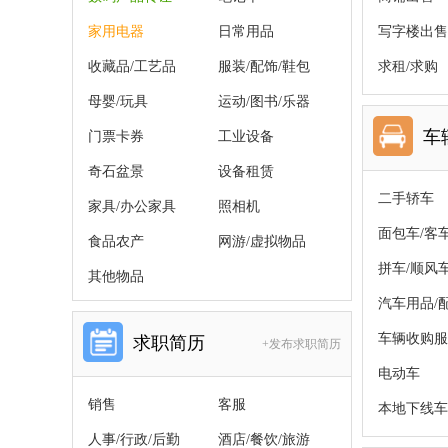
家用电器
日常用品
写字楼出售
收藏品/工艺品
服装/配饰/鞋包
求租/求购
母婴/玩具
运动/图书/乐器
车
门票卡券
工业设备
奇石盆景
设备租赁
二手轿车
家具/办公家具
照相机
面包车/客
食品农产
网游/虚拟物品
拼车/顺风
其他物品
汽车用品/
车辆收购服
求职简历
+发布求职简历
电动车
销售
客服
本地下线车
人事/行政/后勤
酒店/餐饮/旅游