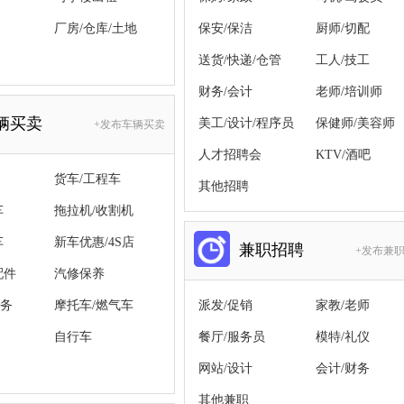
厂房/仓库/土地
保安/保洁
厨师/切配
送货/快递/仓管
工人/技工
财务/会计
老师/培训师
辆买卖
美工/设计/程序员
保健师/美容师
+发布车辆买卖
人才招聘会
KTV/酒吧
货车/工程车
其他招聘
车
拖拉机/收割机
车
新车优惠/4S店
兼职招聘
+发布兼
配件
汽修保养
务
摩托车/燃气车
派发/促销
家教/老师
自行车
餐厅/服务员
模特/礼仪
网站/设计
会计/财务
其他兼职