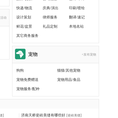
快递/物流
庆典/演出
印刷/喷绘
设计策划
律师服务
翻译/速记
友活动
鲜花/盆景
礼品定制
本地名站
其它商务服务
宠物
+发布宠物
狗狗
猫猫/其他宠物
宠物免费赠送
宠物用品/食品
宠物服务/配种
]
济南天桥瓷砖美缝有哪些好
[
]
缝
瓷砖美缝