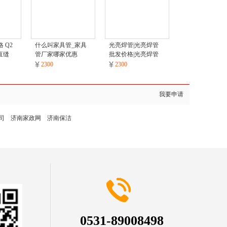
 Q2
什么叫家具管_家具
光亮焊管|光亮焊管
直缝
管厂家哪家优惠
批发价格|光亮焊管
采购
2300
2300
我要申请
司
济南家政网
济南保洁
0531-89008498