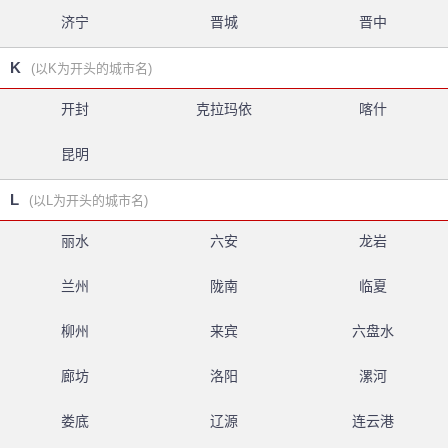
济宁
晋城
晋中
K
(以K为开头的城市名)
开封
克拉玛依
喀什
昆明
L
(以L为开头的城市名)
丽水
六安
龙岩
兰州
陇南
临夏
柳州
来宾
六盘水
廊坊
洛阳
漯河
娄底
辽源
连云港