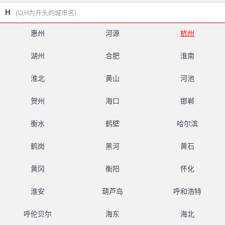
H
(以H为开头的城市名)
惠州
河源
杭州
湖州
合肥
淮南
淮北
黄山
河池
贺州
海口
邯郸
衡水
鹤壁
哈尔滨
鹤岗
黑河
黄石
黄冈
衡阳
怀化
淮安
葫芦岛
呼和浩特
呼伦贝尔
海东
海北