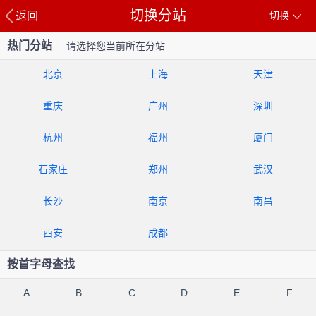
切换分站
返回
切换
热门分站
请选择您当前所在分站
北京
上海
天津
重庆
广州
深圳
杭州
福州
厦门
石家庄
郑州
武汉
长沙
南京
南昌
西安
成都
按首字母查找
A
B
C
D
E
F