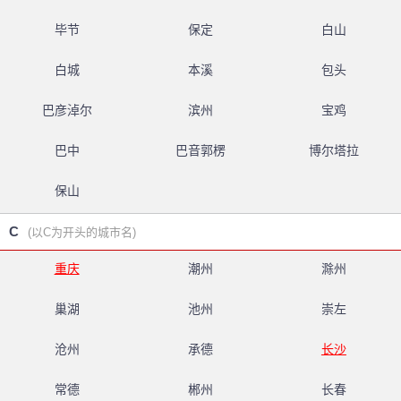
毕节
保定
白山
白城
本溪
包头
巴彦淖尔
滨州
宝鸡
巴中
巴音郭楞
博尔塔拉
保山
C
(以C为开头的城市名)
重庆
潮州
滁州
巢湖
池州
崇左
沧州
承德
长沙
常德
郴州
长春