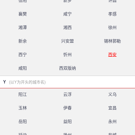
信阳
新乡
许昌
襄樊
咸宁
孝感
湘潭
湘西
徐州
新余
兴安盟
锡林郭勒
西宁
忻州
西安
咸阳
西双版纳
Y
(以Y为开头的城市名)
阳江
云浮
义乌
玉林
伊春
宜昌
岳阳
益阳
永州