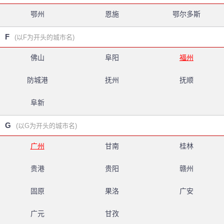
鄂州
恩施
鄂尔多斯
F
(以F为开头的城市名)
佛山
阜阳
福州
防城港
抚州
抚顺
阜新
G
(以G为开头的城市名)
广州
甘南
桂林
贵港
贵阳
赣州
固原
果洛
广安
广元
甘孜