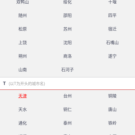
双鸭山
绥化
十堰
随州
邵阳
四平
松原
苏州
宿迁
上饶
沈阳
石嘴山
朔州
商洛
遂宁
山南
石河子
T
(以T为开头的城市名)
天津
台州
铜陵
天水
铜仁
唐山
通化
泰州
铁岭