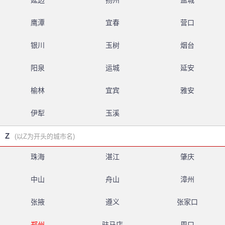
延边
扬州
盐城
鹰潭
宜春
营口
银川
玉树
烟台
阳泉
运城
延安
榆林
宜宾
雅安
伊犁
玉溪
Z
(以Z为开头的城市名)
珠海
湛江
肇庆
中山
舟山
漳州
张掖
遵义
张家口
郑州
驻马店
周口