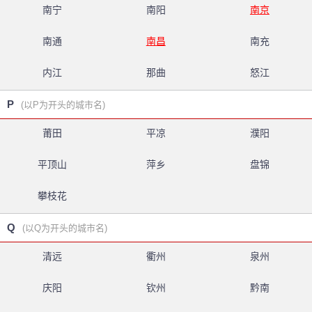
南宁
南阳
南京
南通
南昌
南充
内江
那曲
怒江
P
(以P为开头的城市名)
莆田
平凉
濮阳
平顶山
萍乡
盘锦
攀枝花
Q
(以Q为开头的城市名)
清远
衢州
泉州
庆阳
钦州
黔南