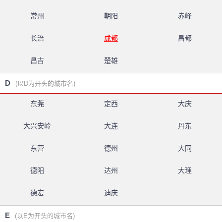
常州
朝阳
赤峰
长治
成都
昌都
昌吉
楚雄
D
(以D为开头的城市名)
东莞
定西
大庆
大兴安岭
大连
丹东
东营
德州
大同
德阳
达州
大理
德宏
迪庆
E
(以E为开头的城市名)