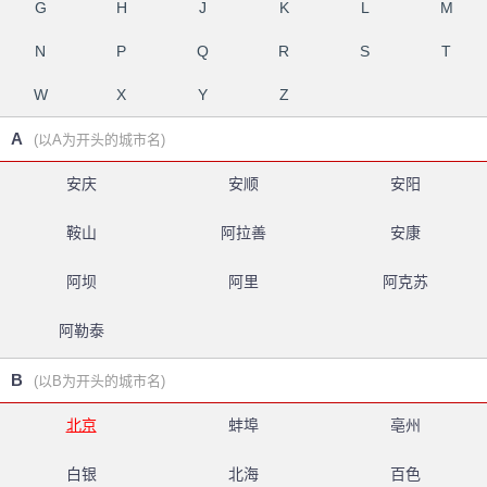
G
H
J
K
L
M
N
P
Q
R
S
T
W
X
Y
Z
A
(以A为开头的城市名)
安庆
安顺
安阳
鞍山
阿拉善
安康
阿坝
阿里
阿克苏
阿勒泰
B
(以B为开头的城市名)
北京
蚌埠
亳州
白银
北海
百色