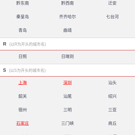
黔东南
黔西南
迁安
秦皇岛
齐齐哈尔
七台河
青岛
曲靖
R
(以R为开头的城市名)
日照
日喀则
S
(以S为开头的城市名)
上海
深圳
汕头
韶关
汕尾
绍兴
宿州
三明
三亚
石家庄
三门峡
商丘