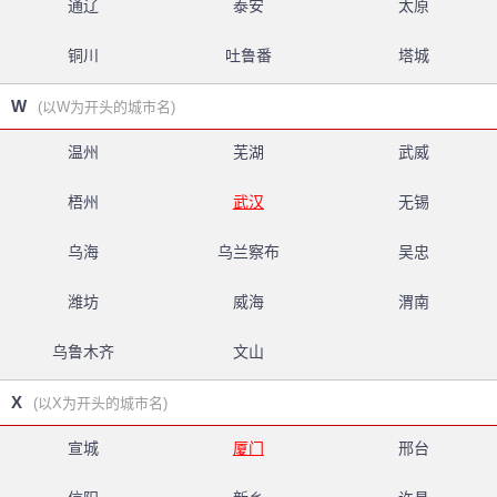
通辽
泰安
太原
铜川
吐鲁番
塔城
W
(以W为开头的城市名)
温州
芜湖
武威
梧州
武汉
无锡
乌海
乌兰察布
吴忠
潍坊
威海
渭南
乌鲁木齐
文山
X
(以X为开头的城市名)
宣城
厦门
邢台