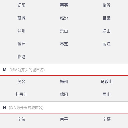
辽阳
莱芜
临沂
聊城
临汾
吕梁
泸州
乐山
凉山
拉萨
林芝
丽江
临沧
M
(以M为开头的城市名)
茂名
梅州
马鞍山
牡丹江
绵阳
眉山
N
(以N为开头的城市名)
宁波
南平
宁德