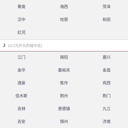
黄南
海西
菏泽
汉中
哈密
和田
红河
J
(以J为开头的城市名)
江门
揭阳
嘉兴
金华
嘉峪关
金昌
酒泉
焦作
鸡西
佳木斯
荆州
荆门
吉林
景德镇
九江
吉安
锦州
济南